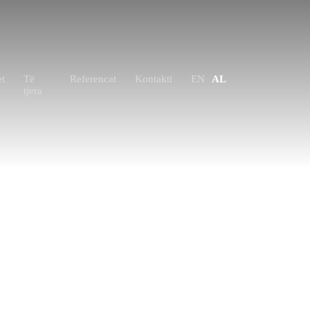
et
Të
Referencat
Kontakti
EN
AL
tjera