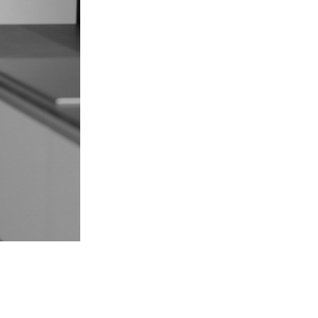
Kuzhina është vetë kështjella,
familje!